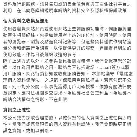
資料及行銷服務、訊息告知或銷售台灣黃頁與其關係社群平台之
利用。在此向您詳細說明本網站的資料安全及隱私權保護政策：
個人資料之收集及運用
使用者瀏覽網站網頁或使用網站上查詢服務功能時，伺服器將自
動產生相關紀錄，包括如使用者上站的IP位址、使用時間、使用
者的瀏覽器、瀏覽及點選資料記錄等。但這些資料僅供作網站流
量分析和網路行為調查，以便提供更好的服務，進而提昇網站的
使用效能，作為日後網站改進的參考。
除了上述方式以外，如參與會員相關服務時，我們會保存您的記
錄，以作為用戶聯絡之用，聯絡內容包括電話、Email等方式將
用戶服務、網路行銷新知或收費服務告知。 本網站遵守「電腦處
理個人資料保護法」之規範，保障用戶隱私權益，若您勾選不公
開，則不對外公開，但事先獲得用戶明確授權、依據有關法律規
章規定、應司法機關調查要求、為維護社會公眾利益、為維護本
網站合法權益之情形，不在此限。
資訊之正確性
本公司致力採取合理措施，以確保您的個人資料之正確性與即時
性。當我們或您發現您的個人資料有錯誤時，我們會即時更正錯
誤之資訊，或加以刪除。