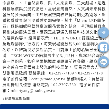
命劇場」、「自然劇場」與「未來劇場」三大劇場，透過
科技展演與沉浸式體驗，呈現臺灣自然、人文與未來科技
發展的多元面向。由於展演空間較世博時期更為寬敞，整
體視覺效果與沉浸體驗更加完整。其中「Micro LED蘭花
區」透過蝴蝶飛舞與臺灣蘭花意象的結合，呈現細膩且富
藝術感的展演畫面，讓觀眾能更深入體驗科技與文化融合
的展覽內容。 經濟部表示，TECH WORLD館採線上預約
及現場排隊併行方式，每天現場開放約5,000位排隊入場
名額，以維護良好參觀品質。目前線上預約名額已全數額
滿。TECH WORLD館將展出至3月15日，與2026台灣燈
會一同閉幕，歡迎民眾把握展期踴躍前往參觀，親身體驗
這座曾在世界舞台上發光的科技展館。 貿易署發言人：
胡副署長啟娟 聯絡電話：02-2397-7109、02-2397-7178
電子郵件信箱：cchu@trade.gov.tw 業務聯絡人：貿易發
展組楊組長佳憲 聯絡電話：02-2397-7301 電子郵件信
箱：robertyang@trade.gov.tw
#經濟部本部新聞