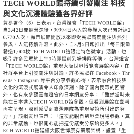
TECH WORLD館持續引發關注 科技
與文化沉浸體驗獲各界好評
貿易署今（6）日表示，台灣燈會「TECH WORLD館」
自3月2日開館營運後，短短4日內入館參觀人次已累計達2
6,770人次，顯示展館開放以來即受民眾高度關注與熱烈
參與，人氣持續升溫。此外，自3月5日起推出「每日限量
發送1,000枚TECH WORLD館限定特色徽章」活動，也
吸引許多民眾於上午9時即提前到場排隊等候。 台灣燈會
「TECH WORLD館」重現大阪世界博覽會展館內容，在
社群平台上引發關注與討論。許多民眾在 Facebook、Thr
eads、Instagram 等平台分享參觀心得，表示融合科技與
文化的沉浸式展演令人印象深刻。除了國內民眾的回響
外，也有來參觀嘉義燈會的日本網友分享：「雖然當時未
能在日本進入TECH WORLD館參觀，但看到展館在臺灣
再次呈現，深刻感受到臺灣團隊為重現展館所付出的努
力。」該網友也表示：「這次能親自到燈會現場參觀，真
的非常感動，也很開心能把這份感受分享給更多人。」 T
ECH WORLD館延續大阪世博原有策展架構，設置「生