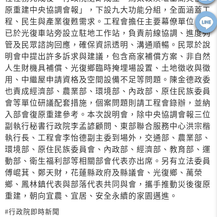
原重建中央協調會報」，下設九大功能分組，全面涵蓋工
程、民生與產業復甦需求。工程會擔任主要幕僚單位，並
已於光復車站旁設立駐地工作站，負責前線協調、進度列
管及民眾諮詢回應，確保資訊透明、溝通順暢。民眾於說
明會中提出許多訴求與建議，包含商家補償方案、非自然
人生財機具補償、光復鄉臨時掩埋場設置、土地徵收與徵
用、中繼屋申請資格及空間設備不足等問題。陳金德政委
也責成經濟部、農業部、環境部、內政部、原住民族委員
會等單位研議配套措施，個案問題則請工程會錄辦，並納
入部會復原重建參考。本次說明會，除中央協調會報三位
副執行秘書行政院李孟諺顧問、東部聯合服務中心洪宗楷
執行長、工程會李怡德副主委到場外，交通部、農業部、
環境部、原住民族委員會、內政部、經濟部、教育部、運
動部、衛生福利部等相關部會代表亦出席。另有立法委員
傅崐萁、鄭天財，花蓮縣政府及縣議會、光復鄉、萬榮
鄉、鳳林鎮代表與部落代表共同與會，攜手推動災後復原
重建，朝向宜農、宜居、安全永續的家園邁進。
#行政院即時新聞