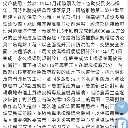
災戶使用，並於115年1月起陸續入住，協助災民安心過
年；同時也將持續彙整部落意見，研議推動第二波中繼屋
興建。在防洪安全方面，農業部指出，堰塞湖已加設多項
監測設備，能即時掌握風險並提前通報；經濟部則持續辦
理河道疏濬作業，預定於115年底前完成超過600萬立方公
尺的土砂疏濬及堤防復建，後續將接續推動高規格堤防及
第二道堤防工程，以全面提升河川防洪能力。交通安全方
面，交通部表示，馬太鞍溪橋鋼便橋預計於115年1月1日
完成，永久橋梁則規劃於115年底完成北上橋梁並開放雙
向通行，南下橋梁於116年底完工。在環境復原部分，內
政部已核定花蓮縣政府提報的雨水下水道清淤、排水明渠
及閘門興建等工程，並同步啟動污水下水道系統及水資源
處理中心的設置規劃。農業復建方面，農業部已針對可復
耕農地辦理土質改良輔導及農機具補助，協助農業生產逐
步恢復；對於遭土石淹沒達50公分以上的農田，已研擬徵
收作為防災造林、滯洪池或紀念園區等用途，目前正同步
調查民眾意願，並啟動異地復耕媒合機制，以保障農民權
益。陳金德政委表示，中央災害應變中心前進協調所階段
性任務完成後，行政院隨即成立「馬太鞍溪堰塞湖災後復