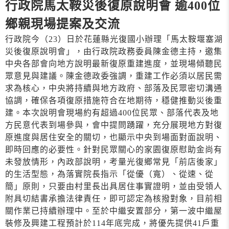
行政院馬太鞍災後復原說明會 逾400位
鄉親現場提案及交流
行政院今（23）日於花蓮縣光復國小辦理「馬太鞍堰塞湖
災後復原說明會」，由行政院政務委員陳金德主持，邀集
中央各部會向地方說明最新復原重建進度，並現場傾聽民
眾意見與建議。陳金德政委強調，重建工作必須以居民需
求為核心，中央將持續與地方政府、部落及民眾密切溝通
協調，確保各項復原措施符合在地期待，穩健推動災後重
建。本次說明會現場約有超過400位民眾、部落代表及地
方民意代表到場參與，會中提問踴躍，充分展現地方對復
原進度與居住安全的關切，也顯示中央到場面對面說明、
即時回應的必要性。針對民眾關心的家園復原慰助金尚有
未發放情形，內政部說明，考量光復鄉常見「前店後家」
的生活型態，為落實院長指示「從優（寬）、從速、從
簡」原則，只要由村里長出具居住事實證明，並由受領人
附具切結書承擔法律責任，即可認定為核撥對象，目前相
關作業已持續辦理中。至於中繼安置部分，第一波中繼屋
裝修及興建工程預計於114年底完成，將優先提供41戶重